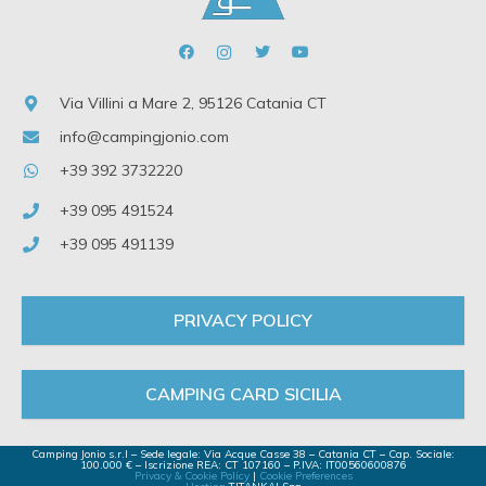
Via Villini a Mare 2, 95126 Catania CT
info@campingjonio.com
+39 392 3732220
+39 095 491524
+39 095 491139
PRIVACY POLICY
CAMPING CARD SICILIA
Camping Jonio s.r.l – Sede legale: Via Acque Casse 38 – Catania CT – Cap. Sociale:
100.000 € – Iscrizione REA: CT 107160 – P.IVA: IT00560600876
Privacy & Cookie Policy
|
Cookie Preferences