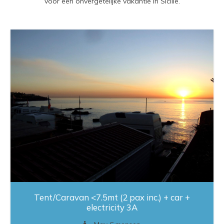
voor een onvergetelijke vakantie in Sicilië.
Tent/Caravan <7.5mt (2 pax inc.) + car +
electricity 3A