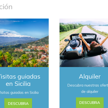
ción
isitas guiadas
Alquiler
en Sicilia
Descubra nuestras ofer
de alquiler
isitas guiadas en Sicilia
DESCUBRA
DESCUBRA