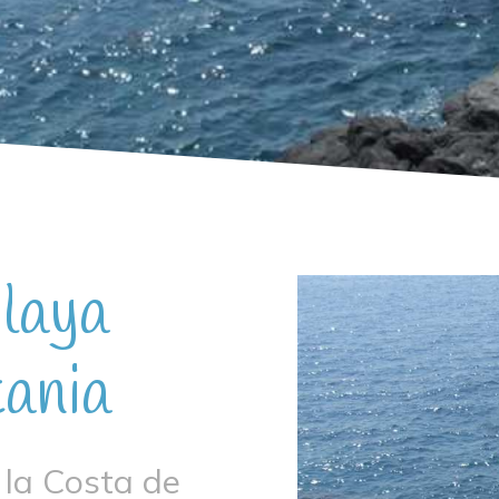
laya
tania
e la Costa de